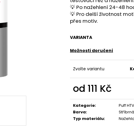
testovací řez a nažehlení
💡 Po nažehlení 24-48 ho
💡 Pro delší životnost mo
přes motiv.
VARIANTA
Možnosti doručení
Zvolte variantu
K
od
111 Kč
Měrná
cena:
Kategorie
:
Puff HT
Barva
:
Stříbrn
Typ materiálu
:
Nažehl