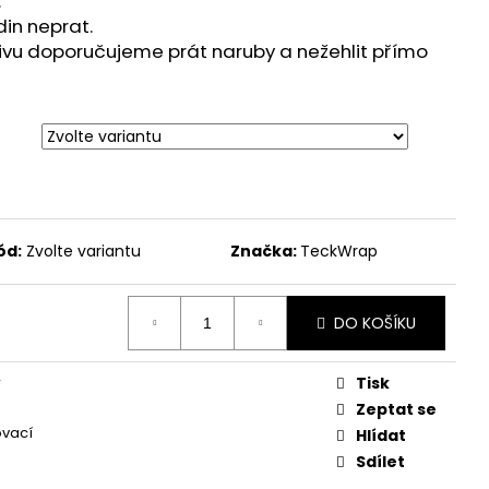
.
din neprat.
tivu doporučujeme prát naruby a nežehlit přímo
ód:
Zvolte variantu
Značka:
TeckWrap
DO KOŠÍKU
Tisk
V
á
Zeptat se
ovací
Hlídat
Sdílet