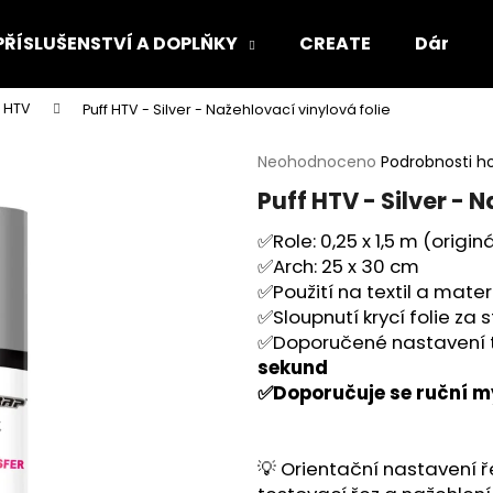
PŘÍSLUŠENSTVÍ A DOPLŇKY
CREATE
Dárkový
f HTV
Puff HTV - Silver - Nažehlovací vinylová folie
Co potřebujete najít?
Průměrné
Neohodnoceno
Podrobnosti h
hodnocení
Puff HTV - Silver - 
produktu
HLEDAT
je
✅Role: 0,25 x 1,5 m (origin
0,0
✅Arch: 25 x 30 cm
z
5
✅Použití na textil a mate
Doporučujeme
hvězdiček.
✅Sloupnutí krycí folie za
✅Doporučené nastavení t
sekund
✅Doporučuje se ruční my
💡 Orientační nastavení ř