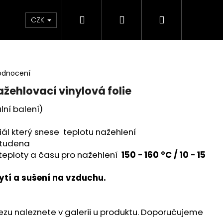
Hledat
Přihlášení
Nákupní
 poukaz
BLEŠÍ TRH🛍️
Doprava a platba
K
CZK
košík
odnocení
Nažehlovací vinylová folie
ální balení)
riál který snese teplotu nažehlení
 studena
eploty a času pro nažehlení
150 - 160 °C / 10 - 15
tí a sušení na vzduchu.
ezu naleznete v galerii u produktu. Doporučujeme