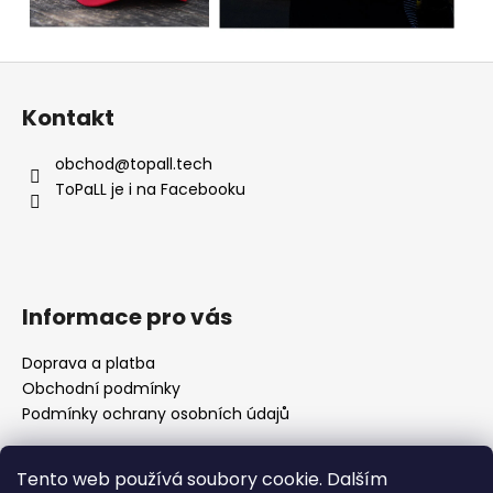
Z
á
Kontakt
p
a
obchod
@
topall.tech
t
ToPaLL je i na Facebooku
í
Informace pro vás
Doprava a platba
Obchodní podmínky
Podmínky ochrany osobních údajů
Tento web používá soubory cookie. Dalším