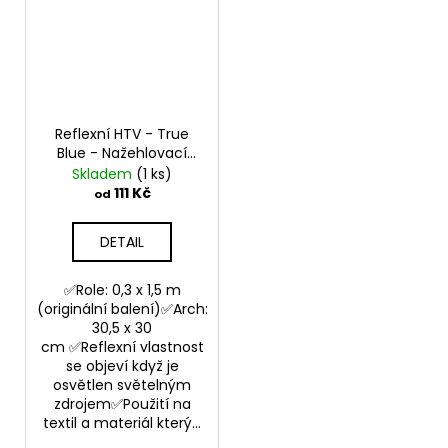
Reflexní HTV - True
Blue - Nažehlovací
vinylová folie
Skladem
(1 ks)
111 Kč
od
DETAIL
✅Role: 0,3 x 1,5 m
(originální balení)✅Arch:
30,5 x 30
cm ✅Reflexní vlastnost
se objeví když je
osvětlen světelným
zdrojem✅Použití na
textil a materiál který...