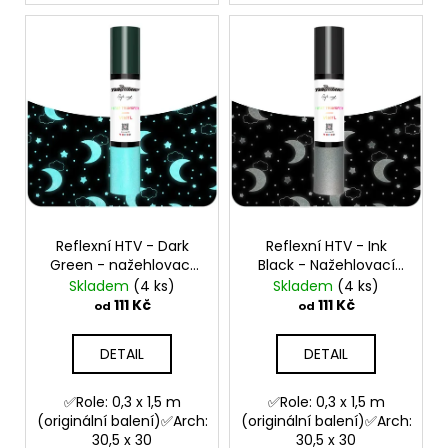
Reflexní HTV - Dark
Reflexní HTV - Ink
Green - nažehlovací
Black - Nažehlovací
vinylová folie
vinylová folie
Skladem
(4 ks)
Skladem
(4 ks)
111 Kč
111 Kč
od
od
DETAIL
DETAIL
✅Role: 0,3 x 1,5 m
✅Role: 0,3 x 1,5 m
(originální balení)✅Arch:
(originální balení)✅Arch:
30,5 x 30
30,5 x 30