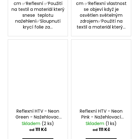
cm ✅Reflexní ✅Použití
cm ✅Reflexní vlastnost
na textil a materiál který
se objeví když je
snese teplotu
osvětlen světelným
nažehlení✅Sloupnutí
zdrojem✅Použití na
krycí folie za...
textil a materiál který...
Reflexní HTV - Neon
Reflexní HTV - Neon
Green - Nažehlovací
Pink - Nažehlovací
vinylová folie
vinylová folie
Skladem
(2 ks)
Skladem
(1 ks)
111 Kč
111 Kč
od
od