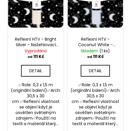
č
s
t
u
p
ů
j
r
e
o
m
e
d
Reflexní HTV - Bright
Reflexní HTV -
u
Silver - Nažehlovací
Coconut White -
k
vinylová folie
Nažehlovací vinylová
Vyprodáno
Skladem
(1 ks)
t
folie
111 Kč
111 Kč
od
od
ů
DETAIL
DETAIL
✅Role: 0,3 x 1,5 m
✅Role: 0,3 x 1,5 m
(originální balení)✅Arch:
(originální balení)✅Arch:
30,5 x 30
30,5 x 30
cm ✅Reflexní vlastnost
cm ✅Reflexní vlastnost
se objeví když je
se objeví když je
osvětlen světelným
osvětlen světelným
zdrojem✅Použití na
zdrojem✅Použití na
textil a materiál který...
textil a materiál který...