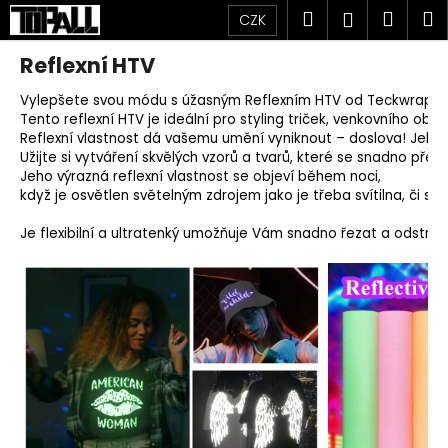
K
Přejít
Hledat
Náku
M
Přihlášen
CZK
na
o
obsah
Zpět
Zpět
košík
š
Reflexní HTV
í
Vylepšete svou módu s úžasným Reflexním HTV od Teckwrap Cr
C
k
Tento reflexní HTV je ideální pro styling triček, venkovního ob
o
Reflexní vlastnost dá vašemu umění vyniknout – doslova! Jeho
p
Užijte si vytváření skvělých vzorů a tvarů, které se snadno pře
Jeho výrazná reflexní vlastnost se objeví během noci,
o
když je osvětlen světelným zdrojem jako je třeba svítilna, či svě
t
ř
Je flexibilní a ultratenký umožňuje Vám snadno řezat a odstra
e
b
u
j
e
t
e
n