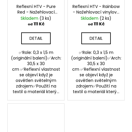
Reflexní HTV - Pure
Reflexní HTV - Rainbow
Red - Nažehlovací
- Nažehlovací vinylová
vinylová folie
folie
Skladem
(3 ks)
Skladem
(2 ks)
111 Kč
111 Kč
od
od
DETAIL
DETAIL
✅Role: 0,3 x 1,5 m
✅Role: 0,3 x 1,5 m
(originální balení)✅Arch:
(originální balení)✅Arch:
30,5 x 30
30,5 x 30
cm ✅Reflexní vlastnost
cm ✅Reflexní vlastnost
se objeví když je
se objeví když je
osvětlen světelným
osvětlen světelným
zdrojem✅Použití na
zdrojem✅Použití na
textil a materiál který...
textil a materiál který...