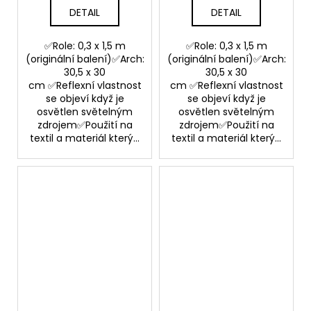
DETAIL
DETAIL
✅Role: 0,3 x 1,5 m
✅Role: 0,3 x 1,5 m
(originální balení)✅Arch:
(originální balení)✅Arch:
30,5 x 30
30,5 x 30
cm ✅Reflexní vlastnost
cm ✅Reflexní vlastnost
se objeví když je
se objeví když je
osvětlen světelným
osvětlen světelným
zdrojem✅Použití na
zdrojem✅Použití na
textil a materiál který...
textil a materiál který...