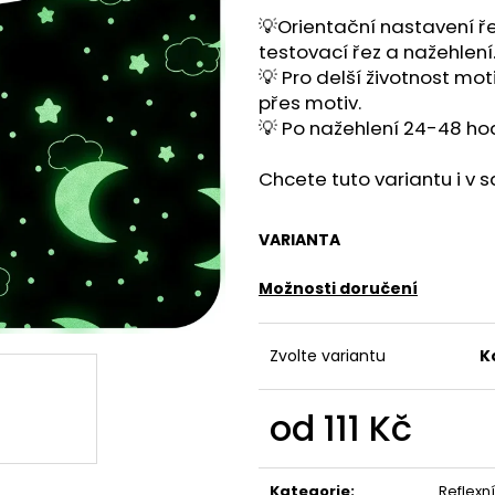
💡Orientační nastavení ř
testovací řez a nažehlení
💡 Pro delší životnost mo
přes motiv.
💡 Po nažehlení 24-48 ho
Chcete tuto variantu i v
VARIANTA
Možnosti doručení
Zvolte variantu
K
od
111 Kč
Měrná
cena:
Kategorie
:
Reflexn