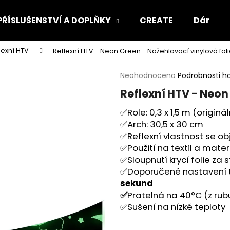
PŘÍSLUŠENSTVÍ A DOPLŇKY
CREATE
Dárkový
lexní HTV
Reflexní HTV - Neon Green - Nažehlovací vinylová fol
Co potřebujete najít?
Průměrné
Neohodnoceno
Podrobnosti h
hodnocení
Reflexní HTV - Neon
produktu
HLEDAT
je
✅Role: 0,3 x 1,5 m (originá
0,0
✅Arch: 30,5 x 30 cm
z
5
✅Reflexní vlastnost se ob
Doporučujeme
hvězdiček.
✅Použití na textil a mate
✅Sloupnutí krycí folie za
✅Doporučené nastavení t
sekund
✅
Pratelná na 40°C (z rub
✅Sušení na nízké teploty