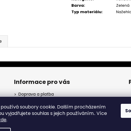
Barva
:
Zelená
Typ materiálu
:
Nažehl
e
Informace pro vás
Doprava a platba
Obchodní podmínky
používá soubory cookie. Dalším procházením
Podmínky ochrany osobních údajů
S
ho
 vyjadřujete souhlas s jejich používáním.. Více
zde
.
p s