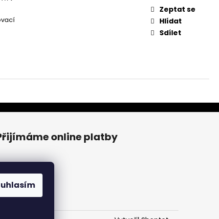
Zeptat se
ovací
Hlídat
Sdílet
Přijímáme online platby
ouhlasím