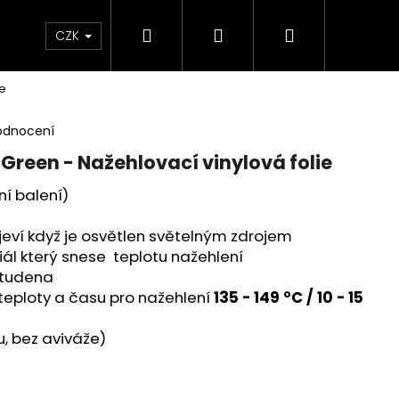
Hledat
Přihlášení
Nákupní
 poukaz
BLEŠÍ TRH🛍️
Doprava a platba
K
CZK
ie
košík
odnocení
 Green - Nažehlovací vinylová folie
lní balení)
jeví když je osvětlen světelným zdrojem
riál který snese teplotu nažehlení
 studena
eploty a času pro nažehlení
135 - 149 °C / 10 - 15
u, bez aviváže)