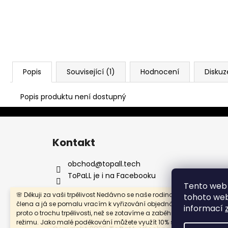
Popis
Související (1)
Hodnocení
Diskuz
Popis produktu není dostupný
Z
á
Kontakt
p
a
obchod
@
topall.tech
t
ToPaLL je i na Facebooku
Tento web 
í
🌸 Děkuji za vaši trpělivost Nedávno se naše rodina rozrostla o nové
tohoto webu
člena a já se pomalu vracím k vyřizování objednávek. Prosím vás
informací
proto o trochu trpělivosti, než se zotavíme a zaběhneme do nového
režimu. Jako malé poděkování můžete využít 10% slevu na celý náku