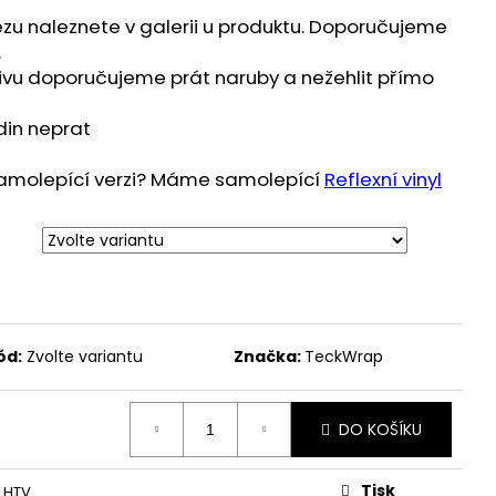
ezu naleznete v galerii u produktu. Doporučujeme
.
tivu doporučujeme prát naruby a nežehlit přímo
din neprat
 samolepící verzi? Máme samolepící
Reflexní vinyl
ód:
Zvolte variantu
Značka:
TeckWrap
DO KOŠÍKU
Tisk
í HTV