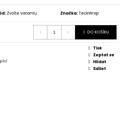
ód:
Zvolte variantu
Značka:
TeckWrap
DO KOŠÍKU
Tisk
Zeptat se
pící
Hlídat
Sdílet