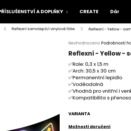
PŘÍSLUŠENSTVÍ A DOPLŇKY
CREATE
Dárkový
Reflexní samolepící vinylové fólie
Reflexní - Yellow - sa
Co potřebujete najít?
Průměrné
Neohodnoceno
Podrobnosti h
hodnocení
Reflexní - Yellow -
produktu
HLEDAT
je
✅Role: 0,3 x 1,5 m
0,0
✅Arch: 30,5 x 30 cm
z
5
✅Permanentní lepidlo
Doporučujeme
hvězdiček.
✅Voděodolná
✅Vhodná pro vnitřní i ven
✅Kompatibilita s přenosov
VARIANTA
Možnosti doručení