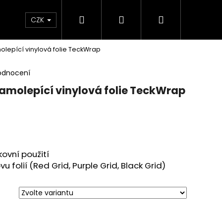
Hledat
Přihlášení
Nákupní
 poukaz
BLEŠÍ TRH🛍️
Doprava a platba
K
CZK
molepící vinylová folie TeckWrap
košík
odnocení
 samolepící vinylová folie TeckWrap
kovní použití
u folií
(
Red Grid, Purple Grid, Black Grid
)