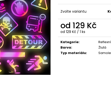
Zvolte variantu
K
od
129 Kč
Měrná
od 129 Kč / 1 ks
cena:
Kategorie
:
Reflexní
Barva
:
Žlutá
Typ materiálu
:
Samole