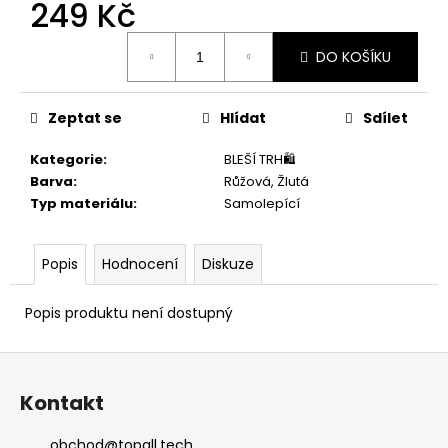
č
249 Kč
u
Měrná
j
DO KOŠÍKU
cena:
e
m
e
Zeptat se
Hlídat
Sdílet
Kategorie
:
BLEŠÍ TRH🛍️
Barva
:
Růžová, Žlutá
Typ materiálu
:
Samolepící
Popis
Hodnocení
Diskuze
Popis produktu není dostupný
Z
á
Kontakt
p
a
obchod
@
topall.tech