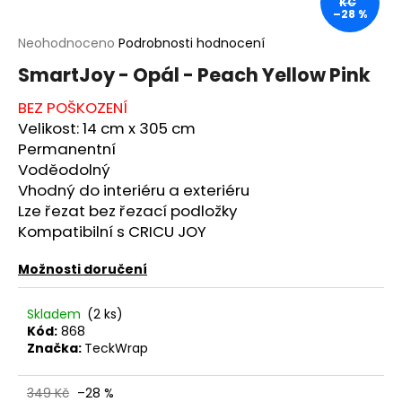
KČ
–28 %
a
j
Průměrné
Neohodnoceno
Podrobnosti hodnocení
hodnocení
í
SmartJoy - Opál - Peach Yellow Pink
produktu
t
je
BEZ POŠKOZENÍ
?
0,0
Velikost: 14 c
m x 305 cm
z
5
Permanentní
hvězdiček.
Voděodolný
Vhodný do interiéru a exteriéru
HLEDAT
Lze řezat bez řezací podložky
Kompatibilní s CRICU JOY
Možnosti doručení
D
o
Skladem
(2 ks)
p
Kód:
868
o
Značka:
TeckWrap
r
u
349 Kč
–28 %