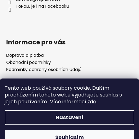
t
ToPaLL je i na Facebooku
í
Informace pro vás
Doprava a platba
Obchodní podmínky
Podmínky ochrany osobních údajů
Tento web používá soubory cookie. Dalším
Přijímáme online platby
procházením tohoto webu vyjadřujete souhlas s
jejich používáním.. Více informací
zde
.
🌸 Děkuji za vaši trpělivost Nedávno se naše rodina
rozrostla o nového člena a já se pomalu vracím k
Nastavení
vyřizování objednávek. Prosím vás proto o trochu
trpělivosti, než se zotavíme a zaběhneme do nového
Vytvořil Shoptet
režimu. Jako malé poděkování můžete využít 10% slevu na
celý nákup s kódem JANEK26. 💛 Moc si vážím každé
Souhlasím
Copyright 2026
ToPaLL
. Všechna práva vyhrazena.