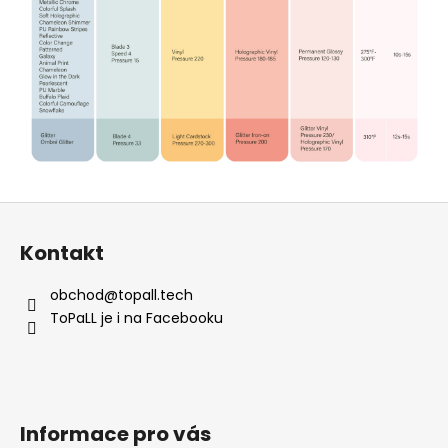
Z
á
Kontakt
p
a
obchod
@
topall.tech
t
ToPaLL je i na Facebooku
í
Informace pro vás