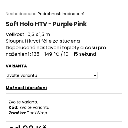
a
j
Průměrné
Neohodnoceno
Podrobnosti hodnocení
hodnocení
í
Soft Holo HTV - Purple Pink
produktu
t
je
Velikost : 0,3 x 1,5 m
?
0,0
Sloupnutí krycí fólie za studena
z
5
Doporučené nastavení teploty a času pro
hvězdiček.
nažehlení : 135 - 149 °C / 10 - 15 sekund
VARIANTA
HLEDAT
Možnosti doručení
D
o
Zvolte variantu
p
Kód:
Zvolte variantu
o
Značka:
TeckWrap
r
u