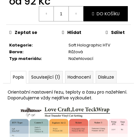
od
92 Kč
č
u
Měrná
j
DO KOŠÍKU
cena:
e
m
Zeptat se
Hlídat
Sdílet
e
Kategorie
:
Soft Holographic HTV
Barva
:
Růžová
Typ materiálu
:
Nažehlovací
Popis
Související (1)
Hodnocení
Diskuze
Orientační nastavení řezu, teploty a času pro nažehlení.
Doporučujeme vždy nejdříve vyzkoušet.