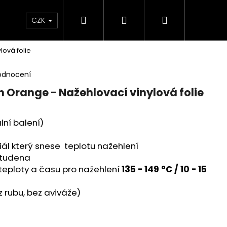
Hledat
Přihlášení
Nákupní
 poukaz
BLEŠÍ TRH🛍️
Doprava a platba
K
CZK
lová folie
košík
odnocení
on Orange - Nažehlovací vinylová folie
ální balení)
riál který snese teplotu nažehlení
 studena
eploty a času pro nažehlení
135 - 149 °C / 10 - 15
z rubu, bez aviváže)