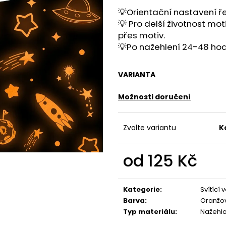
💡Orientační nastavení ře
💡 Pro delší životnost mo
přes motiv.
💡Po nažehlení 24-48 hod
VARIANTA
Možnosti doručení
Zvolte variantu
K
od
125 Kč
Měrná
cena:
Kategorie
:
Svítící
Barva
:
Oranžo
Typ materiálu
:
Nažehl