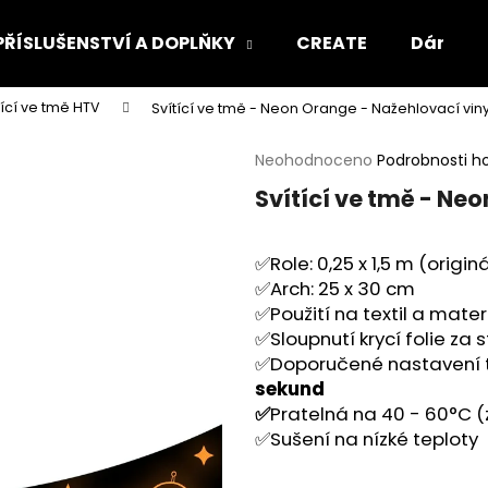
PŘÍSLUŠENSTVÍ A DOPLŇKY
CREATE
Dárkový
tící ve tmě HTV
Svítící ve tmě - Neon Orange - Nažehlovací viny
Co potřebujete najít?
Průměrné
Neohodnoceno
Podrobnosti h
hodnocení
Svítící ve tmě - Ne
produktu
HLEDAT
je
0,0
✅Role: 0,25 x 1,5 m (origin
z
5
✅Arch: 25 x 30 cm
Doporučujeme
hvězdiček.
✅Použití na textil a mate
✅Sloupnutí krycí folie za
✅Doporučené nastavení t
sekund
✅
Pratelná na 40 - 60°C (
✅Sušení na nízké teploty