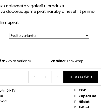
zu naleznete v galerii u produktu.
tivu doporučujeme prát naruby a nežehlit přímo
in neprat
ód:
Zvolte variantu
Značka:
TeckWrap
DO KOŠÍKU
Tisk
 ve tmě HTV
vá
Zeptat se
ovací
Hlídat
Sdílet