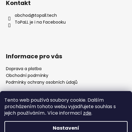
Kontakt
p
a
obchod
@
topall.tech
t
ToPaLL je i na Facebooku
í
Informace pro vás
Doprava a platba
Obchodní podmínky
Podmínky ochrany osobních údajů
Tento web používá soubory cookie. Dalším
Přijímáme online platby
procházením tohoto webu vyjadřujete souhlas s
jejich používáním.. Více informací
zde
.
🌸 Děkuji za vaši trpělivost Nedávno se naše rodina
rozrostla o nového člena a já se pomalu vracím k
Nastavení
vyřizování objednávek. Prosím vás proto o trochu