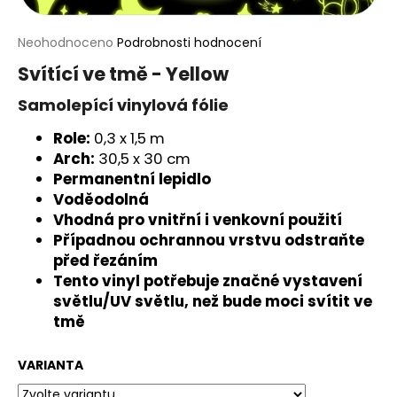
a
j
Průměrné
Neohodnoceno
Podrobnosti hodnocení
hodnocení
í
Svítící ve tmě - Yellow
produktu
t
je
Samolepící vinylová fólie
?
0,0
z
Role:
0,3 x 1,5 m
5
Arch:
30,5 x 30 cm
hvězdiček.
Permanentní lepidlo
Voděodolná
HLEDAT
Vhodná pro vnitřní i venkovní použití
Případnou ochrannou vrstvu odstraňte
před řezáním
Tento vinyl potřebuje značné vystavení
D
o
světlu/UV světlu, než bude moci svítit ve
p
tmě
o
r
VARIANTA
u