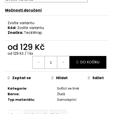
č
u
Možnosti doručení
j
e
m
Zvolte variantu
Kód:
Zvolte variantu
e
Značka:
TeckWrap
od
129 Kč
Měrná
od 129 Kč / 1 ks
cena:
DO KOŠÍKU
Zeptat se
Hlídat
Sdílet
Kategorie
:
Svítící ve tmě
Barva
:
Žlutá
Typ materiálu
:
Samolepící