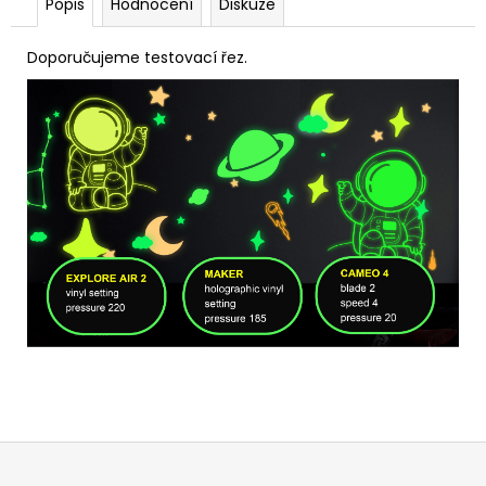
Popis
Hodnocení
Diskuze
Doporučujeme testovací řez.
Z
á