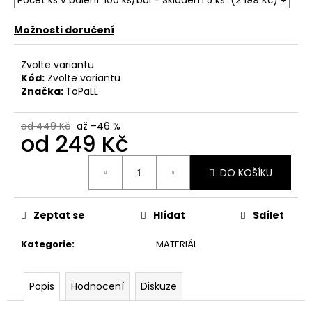
č
u
Možnosti doručení
j
e
m
Zvolte variantu
e
Kód:
Zvolte variantu
Značka:
ToPaLL
od 449 Kč
až –46 %
od
249 Kč
Měrná
DO KOŠÍKU
cena:
Zeptat se
Hlídat
Sdílet
Kategorie
:
MATERIÁL
Popis
Hodnocení
Diskuze