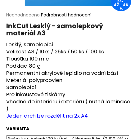
KČ
AŽ –46
a
%
j
Průměrné
Neohodnoceno
Podrobnosti hodnocení
hodnocení
í
InkCut Lesklý - samolepkový
produktu
t
materiál A3
je
?
0,0
Lesklý, samolepící
z
5
Velikost A3 / 10ks / 25ks / 50 ks / 100 ks
hvězdiček.
Tloušťka 100 mic
Podklad 80 g
HLEDAT
Permanentní akrylové lepidlo na vodní bázi
Meteriál polypropylen
Samolepící
Pro inkoustové tiskárny
D
Vhodné do interiéru i exteriéru ( nutná laminace
o
)
p
Jeden arch lze rozdělit na 2x A4
o
r
VARIANTA
u