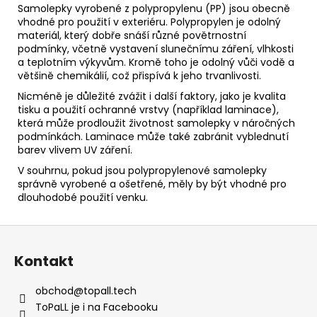
Samolepky vyrobené z polypropylenu (PP) jsou obecně
vhodné pro použití v exteriéru. Polypropylen je odolný
materiál, který dobře snáší různé povětrnostní
podmínky, včetně vystavení slunečnímu záření, vlhkosti
a teplotním výkyvům. Kromě toho je odolný vůči vodě a
většině chemikálií, což přispívá k jeho trvanlivosti.
Nicméně je důležité zvážit i další faktory, jako je kvalita
tisku a použití ochranné vrstvy (například laminace),
která může prodloužit životnost samolepky v náročných
podmínkách. Laminace může také zabránit vyblednutí
barev vlivem UV záření.
V souhrnu, pokud jsou polypropylenové samolepky
správně vyrobené a ošetřené, měly by být vhodné pro
dlouhodobé použití venku.
Z
á
Kontakt
p
a
obchod
@
topall.tech
t
ToPaLL je i na Facebooku