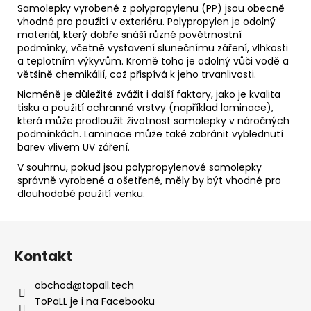
Samolepky vyrobené z polypropylenu (PP) jsou obecně
vhodné pro použití v exteriéru. Polypropylen je odolný
materiál, který dobře snáší různé povětrnostní
podmínky, včetně vystavení slunečnímu záření, vlhkosti
a teplotním výkyvům. Kromě toho je odolný vůči vodě a
většině chemikálií, což přispívá k jeho trvanlivosti.
Nicméně je důležité zvážit i další faktory, jako je kvalita
tisku a použití ochranné vrstvy (například laminace),
která může prodloužit životnost samolepky v náročných
podmínkách. Laminace může také zabránit vyblednutí
barev vlivem UV záření.
V souhrnu, pokud jsou polypropylenové samolepky
správně vyrobené a ošetřené, měly by být vhodné pro
dlouhodobé použití venku.
Z
á
Kontakt
p
a
obchod
@
topall.tech
t
ToPaLL je i na Facebooku