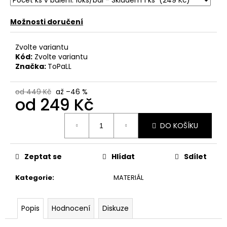
č
u
Možnosti doručení
j
e
m
Zvolte variantu
e
Kód:
Zvolte variantu
Značka:
ToPaLL
od 449 Kč
až –46 %
od
249 Kč
Měrná
DO KOŠÍKU
cena:
Zeptat se
Hlídat
Sdílet
Kategorie
:
MATERIÁL
Popis
Hodnocení
Diskuze