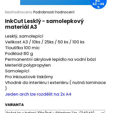
KČ
AŽ –46
a
%
j
Průměrné
Neohodnoceno
Podrobnosti hodnocení
hodnocení
í
InkCut Lesklý - samolepkový
produktu
t
materiál A3
je
?
0,0
Lesklý, samolepící
z
5
Velikost A3 / 10ks / 25ks / 50 ks / 100 ks
hvězdiček.
Tloušťka 100 mic
Podklad 80 g
HLEDAT
Permanentní akrylové lepidlo na vodní bázi
Meteriál polypropylen
Samolepící
Pro inkoustové tiskárny
D
Vhodné do interiéru i exteriéru ( nutná laminace
o
)
p
Jeden arch lze rozdělit na 2x A4
o
r
VARIANTA
u