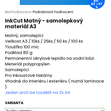
KČ
AŽ –47
a
%
j
Průměrné
Neohodnoceno
Podrobnosti hodnocení
hodnocení
í
InkCut Matný - samolepkový
produktu
t
materiál A3
je
?
0,0
Matný, samolepící
z
5
Velikost A3 / 10ks / 25ks / 50 ks / 100 ks
hvězdiček.
Tloušťka 100 mic
Podklad 80 g
HLEDAT
Permanentní akrylové lepidlo na vodní bázi
Meteriál polypropylen
Samolepící
Pro inkoustové tiskárny
D
Vhodné do interiéru i exteriéru ( nutná laminace
o
)
p
Jeden arch lze rozdělit na 2x A4
o
r
VARIANTA
u