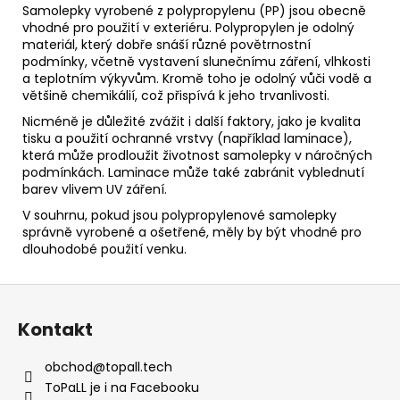
Samolepky vyrobené z polypropylenu (PP) jsou obecně
vhodné pro použití v exteriéru. Polypropylen je odolný
materiál, který dobře snáší různé povětrnostní
podmínky, včetně vystavení slunečnímu záření, vlhkosti
a teplotním výkyvům. Kromě toho je odolný vůči vodě a
většině chemikálií, což přispívá k jeho trvanlivosti.
Nicméně je důležité zvážit i další faktory, jako je kvalita
tisku a použití ochranné vrstvy (například laminace),
která může prodloužit životnost samolepky v náročných
podmínkách. Laminace může také zabránit vyblednutí
barev vlivem UV záření.
V souhrnu, pokud jsou polypropylenové samolepky
správně vyrobené a ošetřené, měly by být vhodné pro
dlouhodobé použití venku.
Z
á
Kontakt
p
a
obchod
@
topall.tech
t
ToPaLL je i na Facebooku