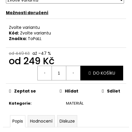
č
u
Možnosti doručení
j
e
m
Zvolte variantu
e
Kód:
Zvolte variantu
Značka:
ToPaLL
od 449 Kč
až –47 %
od
249 Kč
Měrná
DO KOŠÍKU
cena:
Zeptat se
Hlídat
Sdílet
Kategorie
:
MATERIÁL
Popis
Hodnocení
Diskuze