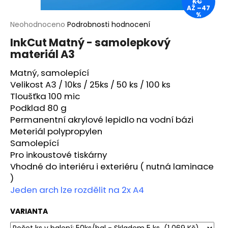
KČ
AŽ –47
a
%
j
Průměrné
Neohodnoceno
Podrobnosti hodnocení
hodnocení
í
InkCut Matný - samolepkový
produktu
t
materiál A3
je
?
0,0
Matný, samolepící
z
5
Velikost A3 / 10ks / 25ks / 50 ks / 100 ks
hvězdiček.
Tloušťka 100 mic
Podklad 80 g
HLEDAT
Permanentní akrylové lepidlo na vodní bázi
Meteriál polypropylen
Samolepící
Pro inkoustové tiskárny
D
Vhodné do interiéru i exteriéru ( nutná laminace
o
)
p
Jeden arch lze rozdělit na 2x A4
o
r
VARIANTA
u