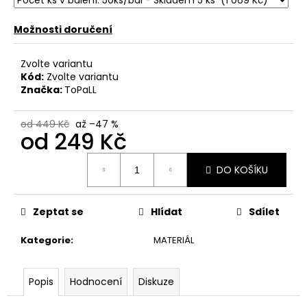
č
u
Možnosti doručení
j
e
m
Zvolte variantu
e
Kód:
Zvolte variantu
Značka:
ToPaLL
od 449 Kč
až –47 %
od
249 Kč
Měrná
DO KOŠÍKU
cena:
Zeptat se
Hlídat
Sdílet
Kategorie
:
MATERIÁL
Popis
Hodnocení
Diskuze