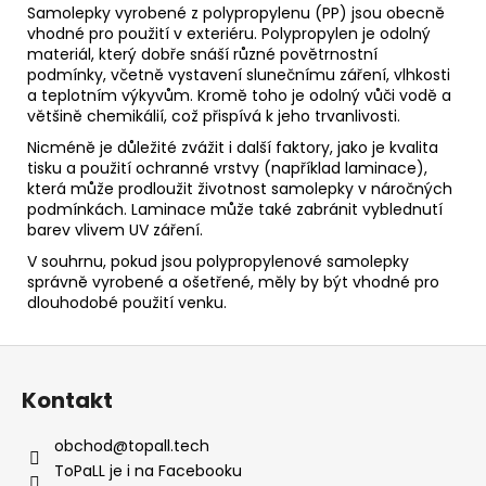
Samolepky vyrobené z polypropylenu (PP) jsou obecně
vhodné pro použití v exteriéru. Polypropylen je odolný
materiál, který dobře snáší různé povětrnostní
podmínky, včetně vystavení slunečnímu záření, vlhkosti
a teplotním výkyvům. Kromě toho je odolný vůči vodě a
většině chemikálií, což přispívá k jeho trvanlivosti.
Nicméně je důležité zvážit i další faktory, jako je kvalita
tisku a použití ochranné vrstvy (například laminace),
která může prodloužit životnost samolepky v náročných
podmínkách. Laminace může také zabránit vyblednutí
barev vlivem UV záření.
V souhrnu, pokud jsou polypropylenové samolepky
správně vyrobené a ošetřené, měly by být vhodné pro
dlouhodobé použití venku.
Z
á
Kontakt
p
a
obchod
@
topall.tech
t
ToPaLL je i na Facebooku