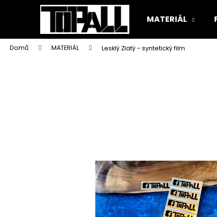
K
Přejít
na
o
MATERIÁL
obsah
Zpět
Zpět
š
do
do
í
Domů
MATERIÁL
Lesklý Zlatý - syntetický film
k
obchodu
obchodu