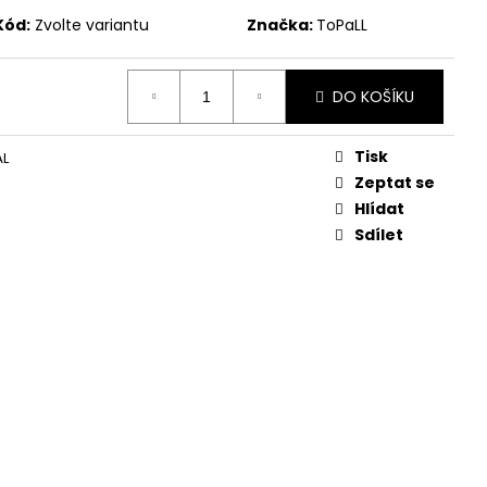
Kód:
Zvolte variantu
Značka:
ToPaLL
DO KOŠÍKU
Tisk
ÁL
Zeptat se
Hlídat
Sdílet