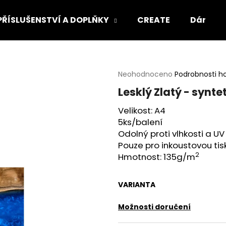
PŘÍSLUŠENSTVÍ A DOPLŇKY
CREATE
Dárkový
Co potřebujete najít?
Průměrné
Neohodnoceno
Podrobnosti h
hodnocení
Lesklý Zlatý - synte
produktu
HLEDAT
je
Velikost: A4
0,0
5ks/balení
z
5
Odolný proti vlhkosti a U
Doporučujeme
hvězdiček.
Pouze pro inkoustovou ti
2
Hmotnost: 135g/m
VARIANTA
Možnosti doručení