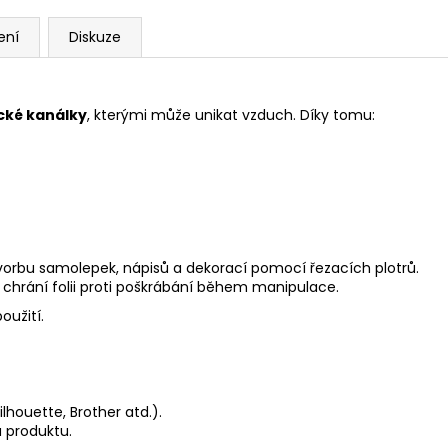
ení
Diskuze
cké kanálky
, kterými může unikat vzduch. Díky tomu:
tvorbu samolepek, nápisů a dekorací pomocí řezacích plotrů.
 chrání folii proti poškrábání během manipulace.
použití.
ilhouette, Brother atd.).
u produktu.