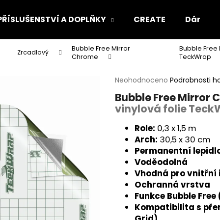
PŘÍSLUŠENSTVÍ A DOPLŇKY
CREATE
Dárkový
Bubble Free Mirror
Bubble Free
Co potřebujete najít?
Zrcadlový
Chrome
TeckWrap
Průměrné
Neohodnoceno
Podrobnosti h
hodnocení
HLEDAT
Bubble Free Mirror
produktu
vinylová folie Tec
je
0,0
z
Role:
0,3 x 1,5 m
Doporučujeme
5
Arch:
30,5 x 30 cm
hvězdiček.
Permanentní lepidl
Voděodolná
Vhodná pro vnitřní 
Ochranná vrstva
Funkce Bubble Free
Kompatibilita s přen
Grid)