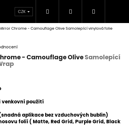
Hledat
Přihlášení
Nákupní
 poukaz
BLEŠÍ TRH🛍️
Doprava a platba
K
CZK
 Mirror Chrome - Camouflage Olive
Samolepící vinylová folie
košík
odnocení
 Chrome - Camouflage Olive
Samolepící
kWrap
o
i venkovní použití
 (snadná aplikace bez vzduchových bublin)
osovu folií ( Matte, Red Grid, Purple Grid, Black