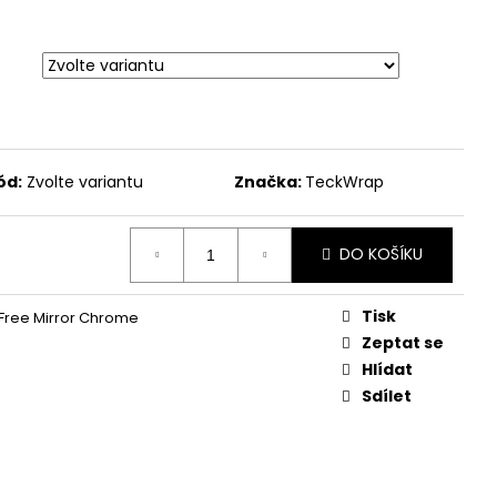
ód:
Zvolte variantu
Značka:
TeckWrap
DO KOŠÍKU
Tisk
Free Mirror Chrome
Zeptat se
Hlídat
Sdílet