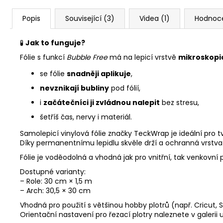
Popis
Související (3)
Videa (1)
Hodnoc
🧪
Jak to funguje?
Fólie s funkcí
Bubble Free
má na lepicí vrstvě
mikroskopi
se fólie
snadněji aplikuje
,
nevznikají bubliny
pod fólií,
i
začátečníci ji zvládnou nalepit
bez stresu,
šetříš čas, nervy i materiál.
Samolepicí vinylová fólie značky TeckWrap je ideální pro 
Díky permanentnímu lepidlu skvěle drží a ochranná vrstva
Fólie je voděodolná a vhodná jak pro vnitřní, tak venkovní 
Dostupné varianty:
– Role: 30 cm × 1,5 m
– Arch: 30,5 × 30 cm
Vhodná pro použití s většinou hobby plotrů (např. Cricut, S
Orientační nastavení pro řezací plotry naleznete v galerii 