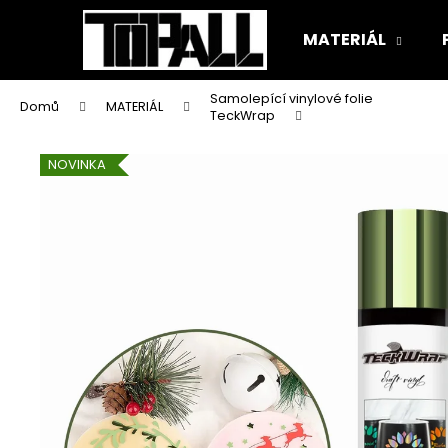
K
Přejít
na
o
MATERIÁL
obsah
Zpět
Zpět
š
do
do
í
Samolepící vinylové folie
Domů
MATERIÁL
k
obchodu
obchodu
TeckWrap
NOVINKA