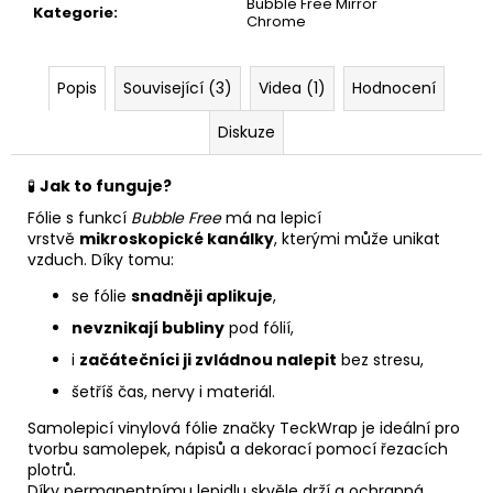
Bubble Free Mirror
Kategorie
:
Chrome
Popis
Související (3)
Videa (1)
Hodnocení
Diskuze
🧪
Jak to funguje?
Fólie s funkcí
Bubble Free
má na lepicí
vrstvě
mikroskopické kanálky
, kterými může unikat
vzduch. Díky tomu:
se fólie
snadněji aplikuje
,
nevznikají bubliny
pod fólií,
i
začátečníci ji zvládnou nalepit
bez stresu,
šetříš čas, nervy i materiál.
Samolepicí vinylová fólie značky TeckWrap je ideální pro
tvorbu samolepek, nápisů a dekorací pomocí řezacích
plotrů.
Díky permanentnímu lepidlu skvěle drží a ochranná