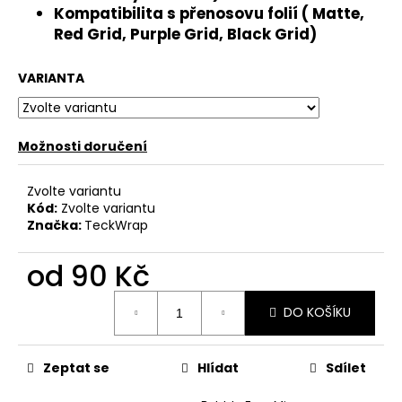
č
Kompatibilita s přenosovu folií ( Matte,
u
Red Grid, Purple Grid, Black Grid)
j
e
VARIANTA
m
e
Možnosti doručení
Zvolte variantu
Kód:
Zvolte variantu
Značka:
TeckWrap
od
90 Kč
Měrná
DO KOŠÍKU
cena:
Zeptat se
Hlídat
Sdílet