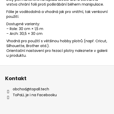
vrstva chrání folii proti poškrábání během manipulace.
Fólie je voděodolná a vhodná jak pro vnitřní, tak venkovní
použití.
Dostupné varianty:
– Role: 30 cm × 1,5 m
– Arch: 30,5 × 30 cm
Vhodná pro použití s většinou hobby plotrů (např. Cricut,
Silhouette, Brother atd.).
Orientační nastavení pro řezací plotry naleznete v galerii
u produktu.
Z
á
Kontakt
p
a
obchod
@
topall.tech
t
ToPaLL je i na Facebooku
í