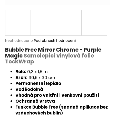
a
j
í
t
?
Průměrné
Neohodnoceno
Podrobnosti hodnocení
hodnocení
Bubble Free Mirror Chrome - Purple
produktu
Magic
Samolepící vinylová folie
je
HLEDAT
0,0
TeckWrap
z
5
Role:
0,3 x 1,5 m
hvězdiček.
Arch:
30,5 x 30 cm
D
Permanentní lepidlo
o
Voděodolná
p
Vhodná pro vnitřní i venkovní použití
o
Ochranná vrstva
r
Funkce Bubble Free (snadná aplikace bez
u
vzduchových bublin)