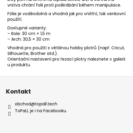
vrstva chrání folii proti poškrábání během manipulace.
Fólie je voděodolná a vhodná jak pro vnitřní, tak venkovní
použití.
Dostupné varianty:
– Role: 30 cm × 1,5 m
– Arch: 30,5 × 30 cm
Vhodná pro použití s většinou hobby plotrů (např. Cricut,
Silhouette, Brother atd.).
Orientační nastavení pro řezací plotry naleznete v galerii
u produktu.
Z
á
Kontakt
p
a
obchod
@
topall.tech
t
ToPaLL je i na Facebooku
í