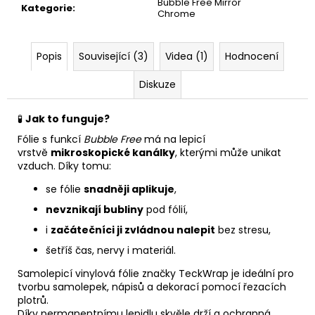
Bubble Free Mirror
Kategorie
:
Chrome
Popis
Související (3)
Videa (1)
Hodnocení
Diskuze
🧪
Jak to funguje?
Fólie s funkcí
Bubble Free
má na lepicí
vrstvě
mikroskopické kanálky
, kterými může unikat
vzduch. Díky tomu:
se fólie
snadněji aplikuje
,
nevznikají bubliny
pod fólií,
i
začátečníci ji zvládnou nalepit
bez stresu,
šetříš čas, nervy i materiál.
Samolepicí vinylová fólie značky TeckWrap je ideální pro
tvorbu samolepek, nápisů a dekorací pomocí řezacích
plotrů.
Díky permanentnímu lepidlu skvěle drží a ochranná