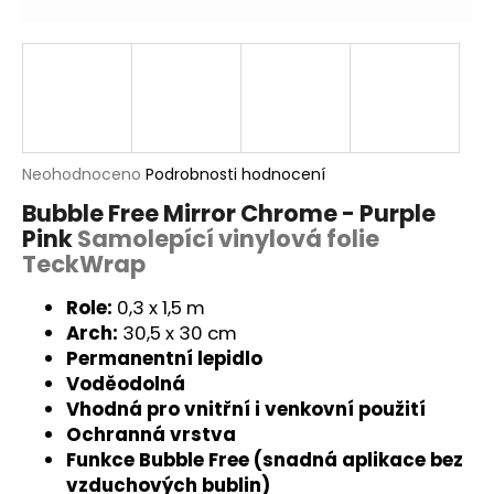
a
j
í
t
?
Průměrné
Neohodnoceno
Podrobnosti hodnocení
hodnocení
Bubble Free Mirror Chrome - Purple
produktu
Pink
Samolepící vinylová folie
je
HLEDAT
0,0
TeckWrap
z
5
Role:
0,3 x 1,5 m
hvězdiček.
Arch:
30,5 x 30 cm
D
Permanentní lepidlo
o
Voděodolná
p
Vhodná pro vnitřní i venkovní použití
o
Ochranná vrstva
r
Funkce Bubble Free (snadná aplikace bez
u
vzduchových bublin)