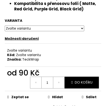
č
Kompatibilita s přenosovu folií ( Matte,
u
Red Grid, Purple Grid, Black Grid)
j
e
VARIANTA
m
e
Možnosti doručení
Zvolte variantu
Kód:
Zvolte variantu
Značka:
TeckWrap
od
90 Kč
Měrná
DO KOŠÍKU
cena:
Zeptat se
Hlídat
Sdílet