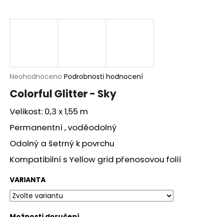
a
j
í
t
?
Průměrné
Neohodnoceno
Podrobnosti hodnocení
hodnocení
Colorful Glitter - Sky
produktu
je
Velikost: 0,3 x 1,55 m
HLEDAT
0,0
z
Permanentní , voděodolný
5
hvězdiček.
Odolný a šetrný k povrchu
D
Kompatibilní s Yellow grid přenosovou folií
o
p
VARIANTA
o
r
u
Možnosti doručení