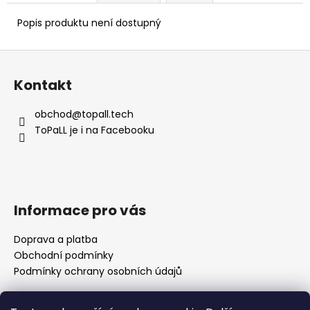
Popis produktu není dostupný
Z
á
Kontakt
p
a
obchod
@
topall.tech
t
ToPaLL je i na Facebooku
í
Informace pro vás
Doprava a platba
Obchodní podmínky
Podmínky ochrany osobních údajů