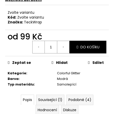
č
u
j
Zvolte variantu
e
Kód:
Zvolte variantu
Značka:
TeckWrap
m
e
od
99 Kč
Měrná
DO KOŠÍKU
cena:
Zeptat se
Hlídat
Sdílet
Kategorie
:
Colorful Glitter
Barva
:
Modrá
Typ materiálu
:
Samolepící
Popis
Související (1)
Podobné (4)
Hodnocení
Diskuze