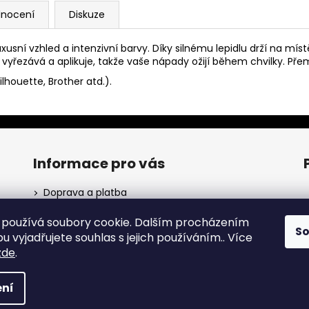
nocení
Diskuze
sní vzhled a intenzivní barvy. Díky silnému lepidlu drží na mís
vyřezává a aplikuje, takže vaše nápady ožijí během chvilky. Př
ilhouette, Brother atd.).
Informace pro vás
Doprava a platba
Obchodní podmínky
používá soubory cookie. Dalším procházením
Podmínky ochrany osobních údajů
S
ho
 vyjadřujete souhlas s jejich používáním.. Více
zde
.
p s
a.
✨
ní