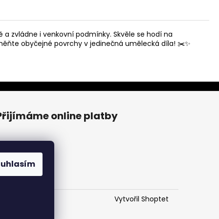
tě a zvládne i venkovní podmínky. Skvěle se hodí na
eměňte obyčejné povrchy v jedinečná umělecká díla! ✂️✨
Přijímáme online platby
ouhlasím
Vytvořil Shoptet