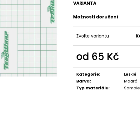
VARIANTA
Možnosti doručení
Zvolte variantu
K
od
65 Kč
Měrná
cena:
Kategorie
:
Lesklé
Barva
:
Modrá
Typ materiálu
:
Samole