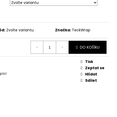
ód:
Zvolte variantu
Značka:
TeckWrap
DO KOŠÍKU
Tisk
Zeptat se
pící
Hlídat
Sdílet