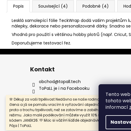
Popis
Související (4)
Podobné (4)
Hod
Lesklá samolepící fólie TeckWrap dodá vašim projektům luxu
nálepky, dekorace nebo personalizované dárky. Snadno se 
Vhodná pro použití s většinou hobby plotrů (např. Cricut, S
Doporučujeme testovací řez.
Z
á
Kontakt
p
a
obchod
@
topall.tech
t
ToPaLL je i na Facebooku
Tento web 
í
🌸 Děkuji za vaši trpělivost Nedávno se naše rodina rozrostla o nové
tohoto webu
člena a já se pomalu vracím k vyřizování objednávek. Prosím vás
informací
proto o trochu trpělivosti, než se zotavíme a zaběhneme do nového
režimu. Jako malé poděkování můžete využít 10% slevu na celý náku
Copyright 2026
ToPaLL
. Všechna práva vyhrazen
kódem JANEK26. 💛 Moc si vážím každé objednávky i vaší podpory. 
Nastave
Pája | ToPaLL