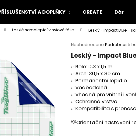
PŘÍSLUŠENSTVÍ A DOPLŇKY
CREATE
Dárkový
Lesklé samolepící vinylové fólie
Lesklý - Impact Blue - s
Co potřebujete najít?
Průměrné
Neohodnoceno
Podrobnosti h
hodnocení
Lesklý - Impact Blu
produktu
HLEDAT
je
✅Role: 0,3 x 1,5 m
0,0
✅Arch: 30,5 x 30 cm
z
5
✅Permanentní lepidlo
Doporučujeme
hvězdiček.
✅Voděodolná
✅Vhodná pro vnitřní i ven
✅Ochranná vrstva
✅Kompatibilita s přenosov
💡
Orientační nastavení ře