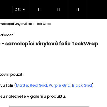
Hledat
Přihlášení
Nákupní
 poukaz
BLEŠÍ TRH🛍️
Doprava a platba
K
CZK
amolepící vinylová folie TeckWrap
košík
odnocení
e - samolepící vinylová folie TeckWrap
kovní použití
u folií
(
Matte, Red Grid, Purple Grid, Black Grid
)
zu naleznete v galerii u produktu.