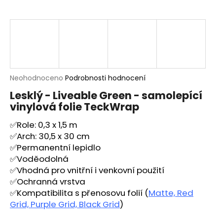
a
j
í
t
?
Průměrné
Neohodnoceno
Podrobnosti hodnocení
hodnocení
Lesklý - Liveable Green - samolepící
produktu
vinylová folie TeckWrap
je
HLEDAT
0,0
✅Role: 0,3 x 1,5 m
z
5
✅Arch: 30,5 x 30 cm
hvězdiček.
✅Permanentní lepidlo
D
✅Voděodolná
o
✅Vhodná pro vnitřní i venkovní použití
p
✅Ochranná vrstva
o
✅Kompatibilita s přenosovu folií
(
Matte, Red
r
Grid, Purple Grid, Black Grid
)
u