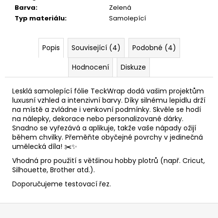
Barva
:
Zelená
Typ materiálu
:
Samolepící
Popis
Související (4)
Podobné (4)
Hodnocení
Diskuze
Lesklá samolepící fólie TeckWrap dodá vašim projektům
luxusní vzhled a intenzivní barvy. Díky silnému lepidlu drží
na místě a zvládne i venkovní podmínky. Skvěle se hodí
na nálepky, dekorace nebo personalizované dárky.
Snadno se vyřezává a aplikuje, takže vaše nápady ožijí
během chvilky. Přeměňte obyčejné povrchy v jedinečná
umělecká díla! ✂️✨
Vhodná pro použití s většinou hobby plotrů (např. Cricut,
Silhouette, Brother atd.).
Doporučujeme testovací řez.
Z