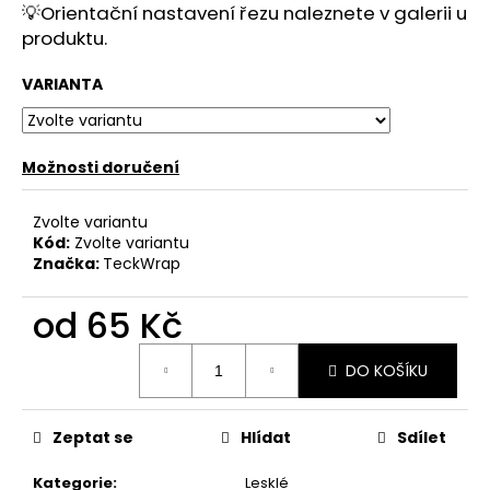
č
💡
Orientační nastavení řezu naleznete v galerii u
u
produktu.
j
e
VARIANTA
m
e
Možnosti doručení
Zvolte variantu
Kód:
Zvolte variantu
Značka:
TeckWrap
od
65 Kč
Měrná
DO KOŠÍKU
cena:
Zeptat se
Hlídat
Sdílet
Kategorie
:
Lesklé