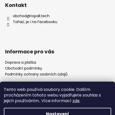
á
Kontakt
p
a
obchod
@
topall.tech
t
ToPaLL je i na Facebooku
í
Informace pro vás
Doprava a platba
Obchodní podmínky
Podmínky ochrany osobních údajů
Tento web používá soubory cookie. Dalším
Přijímáme online platby
procházením tohoto webu vyjadřujete souhlas s
jejich používáním.. Více informací
zde
.
🌸 Děkuji za vaši trpělivost Nedávno se naše rodina
rozrostla o nového člena a já se pomalu vracím k
Nastavení