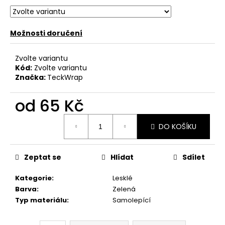
č
u
j
e
Možnosti doručení
m
e
Zvolte variantu
Kód:
Zvolte variantu
Značka:
TeckWrap
od
65 Kč
Měrná
DO KOŠÍKU
cena:
Zeptat se
Hlídat
Sdílet
Kategorie
:
Lesklé
Barva
:
Zelená
Typ materiálu
:
Samolepící