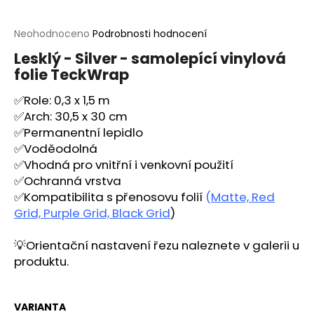
a
j
Průměrné
Neohodnoceno
Podrobnosti hodnocení
hodnocení
í
Lesklý - Silver - samolepící vinylová
produktu
t
folie TeckWrap
je
?
0,0
✅Role: 0,3 x 1,5 m
z
5
✅Arch: 30,5 x 30 cm
hvězdiček.
✅Permanentní lepidlo
✅Voděodolná
HLEDAT
✅Vhodná pro vnitřní i venkovní použití
✅Ochranná vrstva
✅Kompatibilita s přenosovu folií
(
Matte, Red
Grid, Purple Grid, Black Grid
)
D
o
💡
Orientační nastavení řezu naleznete v galerii u
p
produktu.
o
r
u
VARIANTA