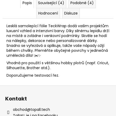
Popis
Související (4)
Podobné (4)
Hodnocení
Diskuze
Lesklá samolepící fólie TeckWrap dodá vašim projektům
luxusní vzhled a intenzivní barvy. Díky silnému lepidlu drží
na místě a zvládne i venkovní podmínky. Skvěle se hodí
na nálepky, dekorace nebo personalizované dárky.
Snadno se vyřezává a aplikuje, takže vaše nápady ožijí
během chvilky. Přeměňte obyčejné povrchy v jedinečná
umělecká díla! ✂️✨
Vhodná pro použití s většinou hobby plotrů (např. Cricut,
Silhouette, Brother atd.).
Doporučujeme testovací řez.
Z
á
Kontakt
p
a
obchod
@
topall.tech
t
ToPaLL je i na Facebooku