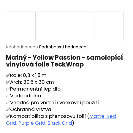
a
j
í
t
?
Průměrné
Neohodnoceno
Podrobnosti hodnocení
hodnocení
Matný - Yellow Passion - samolepící
produktu
vinylová folie TeckWrap
je
HLEDAT
0,0
✅Role: 0,3 x 1,5 m
z
5
✅Arch: 30,5 x 30 cm
hvězdiček.
✅Permanentní lepidlo
D
✅Voděodolná
o
✅Vhodná pro vnitřní i venkovní použití
p
✅Ochranná vrstva
o
✅Kompatibilita s přenosovu folií (
Matte, Red
r
Grid, Purple Grid, Black Grid
)
u