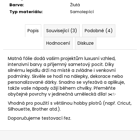
Barva
:
Žlutá
Typ materiálu
:
Samolepící
Popis
Související (3)
Podobné (4)
Hodnocení
Diskuze
Matná fólie dodá vašim projektům luxusní vzhled,
intenzivní barvy a příjemný sametový pocit. Díky
silnému lepidlu drží na místě a zvládne i venkovní
podmínky. Skvěle se hodí na nálepky, dekorace nebo
personalizované dárky. Snadno se vyřezává a aplikuje,
takže vaše nápady ožijí během chvilky. Přeměňte
obyčejné povrchy v jedinečná umělecká díla! ✂️✨
Vhodná pro použití s většinou hobby plotrů (např. Cricut,
Silhouette, Brother atd.).
Doporučujeme testovací řez.
Z