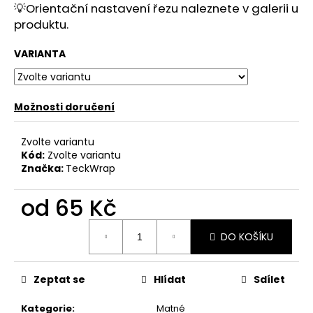
č
💡Orientační nastavení řezu naleznete v galerii u
u
produktu.
j
e
VARIANTA
m
e
Možnosti doručení
Zvolte variantu
Kód:
Zvolte variantu
Značka:
TeckWrap
od
65 Kč
Měrná
DO KOŠÍKU
cena:
Zeptat se
Hlídat
Sdílet
Kategorie
:
Matné