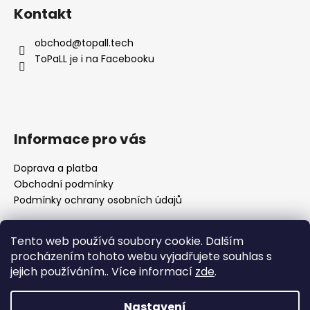
á
Kontakt
p
a
obchod
@
topall.tech
t
ToPaLL je i na Facebooku
í
Informace pro vás
Doprava a platba
Obchodní podmínky
Podmínky ochrany osobních údajů
Tento web používá soubory cookie. Dalším
Přijímáme online platby
procházením tohoto webu vyjadřujete souhlas s
jejich používáním.. Více informací
zde
.
🌸 Děkuji za vaši trpělivost Nedávno se naše rodina
rozrostla o nového člena a já se pomalu vracím k
Nastavení