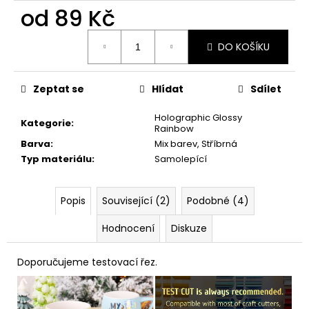
č
od
89 Kč
u
j
Měrná
e
DO KOŠÍKU
cena:
m
e
Zeptat se
Hlídat
Sdílet
Holographic Glossy
Kategorie
:
Rainbow
Barva
:
Mix barev, Stříbrná
Typ materiálu
:
Samolepící
Popis
Související (2)
Podobné (4)
Hodnocení
Diskuze
Doporučujeme testovací řez.