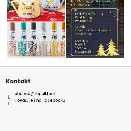
Z
á
Kontakt
p
a
obchod
@
topall.tech
t
ToPaLL je i na Facebooku
í