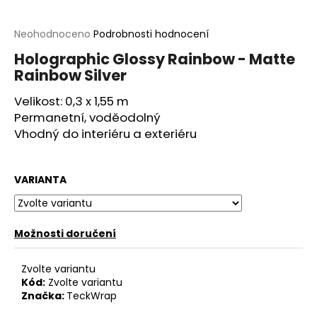
a
j
Průměrné
Neohodnoceno
Podrobnosti hodnocení
hodnocení
í
Holographic Glossy Rainbow - Matte
produktu
t
Rainbow Silver
je
?
0,0
Velikost: 0,3 x 1,55 m
z
5
Permanetní, voděodolný
hvězdiček.
Vhodný do interiéru a exteriéru
HLEDAT
VARIANTA
D
Možnosti doručení
o
p
Zvolte variantu
o
Kód:
Zvolte variantu
r
Značka:
TeckWrap
u