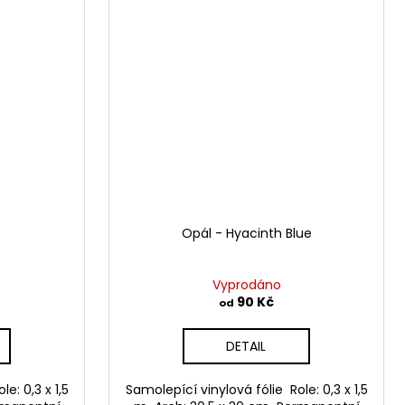
Opál - Hyacinth Blue
Vyprodáno
90 Kč
od
DETAIL
e: 0,3 x 1,5
Samolepící vinylová fólie Role: 0,3 x 1,5