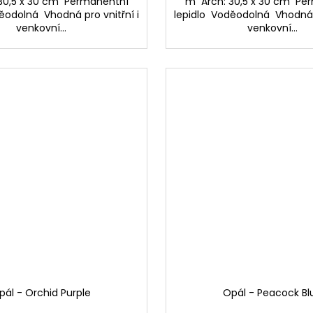
30,5 x 30 cm Permanentní
m Arch: 30,5 x 30 cm Pe
ěodolná Vhodná pro vnitřní i
lepidlo Voděodolná Vhodná p
venkovní...
venkovní...
pál - Orchid Purple
Opál - Peacock Bl