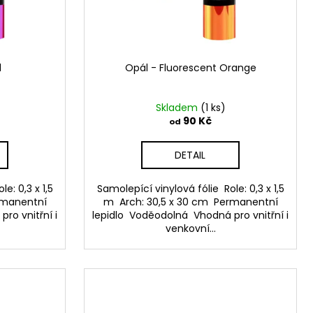
d
Opál - Fluorescent Orange
Skladem
(1 ks)
90 Kč
od
DETAIL
e: 0,3 x 1,5
Samolepící vinylová fólie Role: 0,3 x 1,5
rmanentní
m Arch: 30,5 x 30 cm Permanentní
ro vnitřní i
lepidlo Voděodolná Vhodná pro vnitřní i
venkovní...