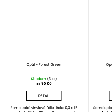
Opál - Forest Green
Opá
Skladem
(3 ks)
90 Kč
od
DETAIL
Samolepící vinylová fólie Role: 0,3 x 1,5
Samolepící 