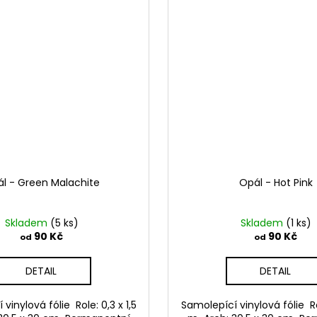
l - Green Malachite
Opál - Hot Pink
Skladem
(5 ks)
Skladem
(1 ks)
90 Kč
90 Kč
od
od
DETAIL
DETAIL
vinylová fólie Role: 0,3 x 1,5
Samolepící vinylová fólie Rol