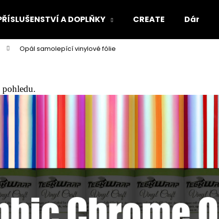
PŘÍSLUŠENSTVÍ A DOPLŇKY
CREATE
Dárkový
Opál samolepící vinylové fólie
Co potřebujete najít?
u pohledu.
HLEDAT
Doporučujeme