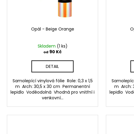
u
k
t
ů
Opál - Beige Orange
O
Skladem
(1 ks)
90 Kč
od
DETAIL
Samolepící vinylová fólie Role: 0,3 x 1,5
Samolepící 
m Arch: 30,5 x 30 cm Permanentní
m Arch: 
lepidlo Voděodolná Vhodná pro vnitřní i
lepidlo Vod
venkovní...