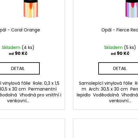
pál - Coral Orange
Opál - Fierce Re
Skladem
(4 ks)
Skladem
(5 ks)
90 Kč
90 Kč
od
od
DETAIL
DETAIL
vinylová fólie Role: 0,3 x 1,5
Samolepící vinylová fólie Rol
30,5 x 30 cm Permanentní
m Arch: 30,5 x 30 cm Pe
ěodolná Vhodná pro vnitřní i
lepidlo Voděodolná Vhodná p
venkovní...
venkovní...