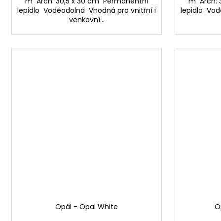
m Arch: 30,5 x 30 cm Permanentní
m Arch: 
lepidlo Voděodolná Vhodná pro vnitřní i
lepidlo Vod
venkovní...
Opál - Opal White
O