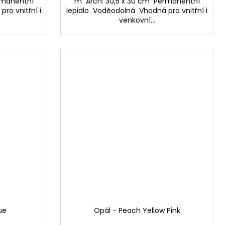
rmanentní
m Arch: 30,5 x 30 cm Permanentní
ro vnitřní i
lepidlo Voděodolná Vhodná pro vnitřní i
venkovní...
ue
Opál - Peach Yellow Pink