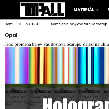
K
Přejít
na
o
MATERIÁL
obsah
Zpět
Zpět
š
do
do
í
Domů
MATERIÁL
Samolepící vinylové folie TeckWrap
k
obchodu
obchodu
Opál
Jeho proměna barev vás doslova očaruje. Záleží na úhl