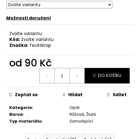
č
u
j
Možnosti doručení
e
m
Zvolte variantu
e
Kód:
Zvolte variantu
Značka:
TeckWrap
od
90 Kč
Měrná
DO KOŠÍKU
cena:
Zeptat se
Hlídat
Sdílet
Kategorie
:
Opál
Barva
:
Růžová, Žlutá
Typ materiálu
:
Samolepící