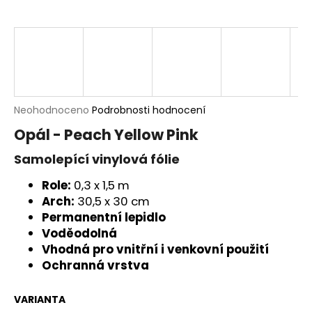
a
j
í
t
?
Průměrné
Neohodnoceno
Podrobnosti hodnocení
hodnocení
Opál - Peach Yellow Pink
produktu
je
Samolepící vinylová fólie
HLEDAT
0,0
z
Role:
0,3 x 1,5 m
5
Arch:
30,5 x 30 cm
hvězdiček.
Permanentní lepidlo
D
Voděodolná
o
Vhodná pro vnitřní i venkovní použití
p
Ochranná vrstva
o
r
u
VARIANTA