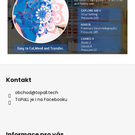
Z
á
Kontakt
p
a
obchod
@
topall.tech
t
ToPaLL je i na Facebooku
í
Informace pro vás