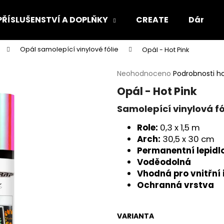
PŘÍSLUŠENSTVÍ A DOPLŇKY
CREATE
Dárkový
Opál samolepící vinylové fólie
Opál - Hot Pink
Co potřebujete najít?
Průměrné
Neohodnoceno
Podrobnosti h
hodnocení
Opál - Hot Pink
produktu
HLEDAT
je
Samolepící vinylová fó
0,0
z
Role:
0,3 x 1,5 m
5
Doporučujeme
Arch:
30,5 x 30 cm
hvězdiček.
Permanentní lepidl
Voděodolná
Vhodná pro vnitřní 
Ochranná vrstva
VARIANTA