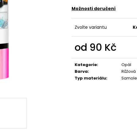
Možnosti doručení
Zvolte variantu
K
od
90 Kč
Měrná
cena:
Kategorie
:
Opál
Barva
:
Růžová
Typ materiálu
:
Samole