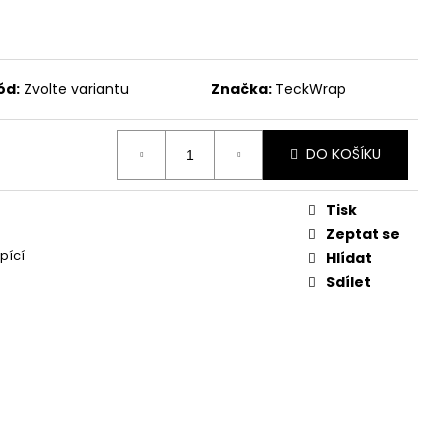
ód:
Zvolte variantu
Značka:
TeckWrap
DO KOŠÍKU
Tisk
Zeptat se
pící
Hlídat
Sdílet