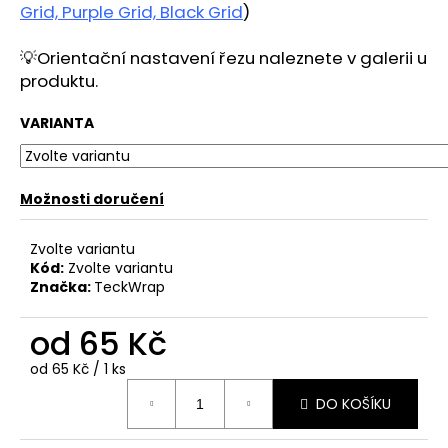
č
Grid, Purple Grid, Black Grid
)
u
j
💡
Orientační nastavení řezu naleznete v galerii u
e
produktu.
m
e
VARIANTA
Možnosti doručení
Zvolte variantu
Kód:
Zvolte variantu
Značka:
TeckWrap
od
65 Kč
Měrná
od 65 Kč / 1 ks
cena:
DO KOŠÍKU