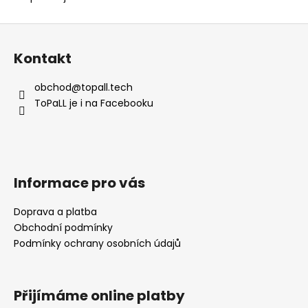
Z
á
Kontakt
p
a
obchod
@
topall.tech
t
ToPaLL je i na Facebooku
í
Informace pro vás
Doprava a platba
Obchodní podmínky
Podmínky ochrany osobních údajů
Přijímáme online platby