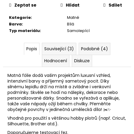
Zeptat se
Hlídat
Sdílet
Kategorie
:
Matné
Barva
:
Bílá
Typ materiálu
:
Samolepící
Popis
Související (3)
Podobné (4)
Hodnocení
Diskuze
Matná fólie dodá vašim projektům luxusní vzhled,
intenzivní barvy a příjemný sametový pocit. Díky
silnému lepidlu drží na místě a zvládne i venkovní
podmínky. Skvěle se hodí na nálepky, dekorace nebo
personalizované dárky. Snadno se vyřezává a aplikuje,
takže vaše nápady ožijí během chvilky. Přeměňte
obyčejné povrchy v jedinečná umělecká díla! ✂️✨
Vhodná pro použití s většinou hobby plotrů (např. Cricut,
Silhouette, Brother atd.).
Doporučujeme testovací řez.