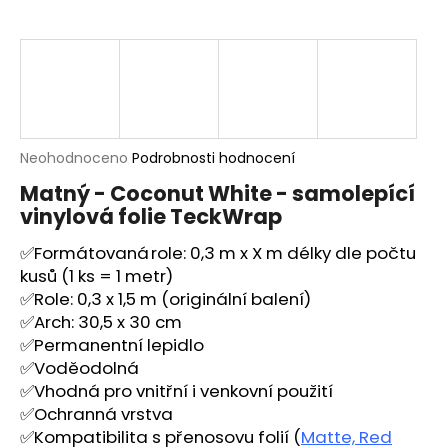
a
j
í
t
?
Průměrné
Neohodnoceno
Podrobnosti hodnocení
hodnocení
Matný - Coconut White - samolepící
produktu
vinylová folie TeckWrap
je
HLEDAT
0,0
✅Formátovaná role: 0,3 m x X m délky dle počtu
z
5
kusů (1 ks = 1 metr)
hvězdiček.
✅Role: 0,3 x 1,5 m (originální balení)
D
✅Arch: 30,5 x 30 cm
o
✅Permanentní lepidlo
p
✅Voděodolná
o
✅Vhodná pro vnitřní i venkovní použití
r
✅Ochranná vrstva
u
✅Kompatibilita s přenosovu folií
(
Matte, Red