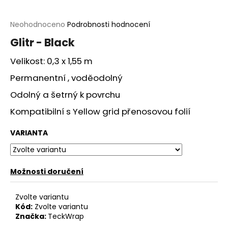
a
j
Průměrné
Neohodnoceno
Podrobnosti hodnocení
hodnocení
í
Glitr - Black
produktu
t
je
Velikost: 0,3 x 1,55 m
?
0,0
z
Permanentní , voděodolný
5
hvězdiček.
Odolný a šetrný k povrchu
Kompatibilní s Yellow grid přenosovou folií
HLEDAT
VARIANTA
D
Možnosti doručení
o
p
o
Zvolte variantu
r
Kód:
Zvolte variantu
Značka:
TeckWrap
u