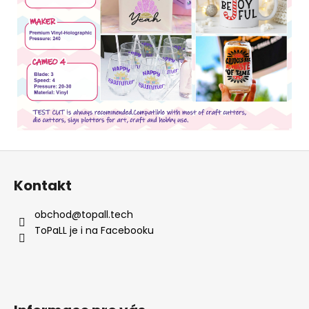
Z
á
Kontakt
p
a
obchod
@
topall.tech
t
ToPaLL je i na Facebooku
í