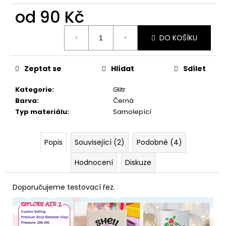
č
od
90 Kč
u
j
Měrná
e
DO KOŠÍKU
cena:
m
e
Zeptat se
Hlídat
Sdílet
Kategorie
:
Glitr
Barva
:
Černá
Typ materiálu
:
Samolepící
Popis
Související (2)
Podobné (4)
Hodnocení
Diskuze
Doporučujeme testovací řez.