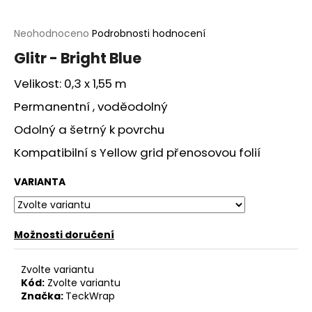
a
j
Průměrné
Neohodnoceno
Podrobnosti hodnocení
hodnocení
í
Glitr - Bright Blue
produktu
t
je
Velikost: 0,3 x 1,55 m
?
0,0
z
Permanentní , voděodolný
5
hvězdiček.
Odolný a šetrný k povrchu
Kompatibilní s Yellow grid přenosovou folií
HLEDAT
VARIANTA
D
Možnosti doručení
o
p
o
Zvolte variantu
r
Kód:
Zvolte variantu
Značka:
TeckWrap
u