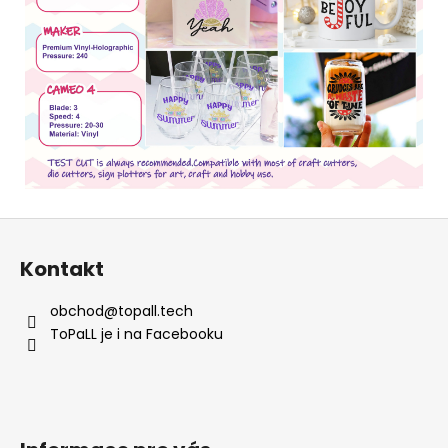
Z
á
Kontakt
p
a
obchod
@
topall.tech
t
ToPaLL je i na Facebooku
í