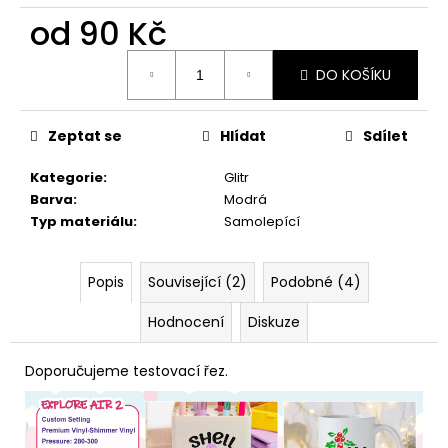
č
od
90 Kč
u
j
Měrná
e
DO KOŠÍKU
cena:
m
e
Zeptat se
Hlídat
Sdílet
Kategorie
:
Glitr
Barva
:
Modrá
Typ materiálu
:
Samolepící
Popis
Související (2)
Podobné (4)
Hodnocení
Diskuze
Doporučujeme testovací řez.