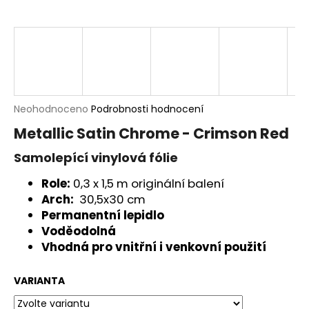
a
j
í
t
?
Průměrné
Neohodnoceno
Podrobnosti hodnocení
hodnocení
Metallic Satin Chrome - Crimson Red
produktu
je
Samolepící vinylová fólie
HLEDAT
0,0
z
Role:
0,3 x 1,5 m originální balení
5
Arch:
30,5x30 cm
hvězdiček.
Permanentní lepidlo
D
Voděodolná
o
Vhodná pro vnitřní i venkovní použití
p
o
r
VARIANTA
u