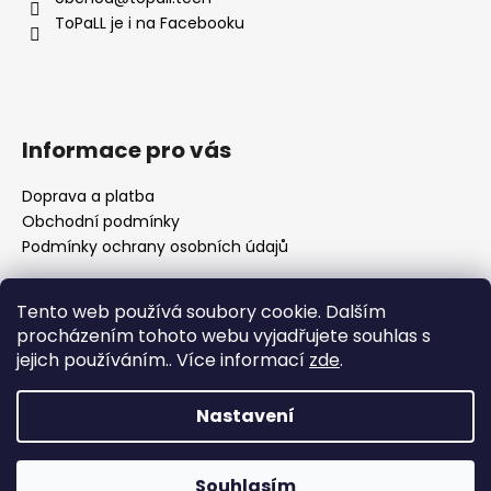
t
ToPaLL je i na Facebooku
í
Informace pro vás
Doprava a platba
Obchodní podmínky
Podmínky ochrany osobních údajů
Tento web používá soubory cookie. Dalším
Přijímáme online platby
procházením tohoto webu vyjadřujete souhlas s
jejich používáním.. Více informací
zde
.
🌸 Děkuji za vaši trpělivost Nedávno se naše rodina
rozrostla o nového člena a já se pomalu vracím k
Nastavení
vyřizování objednávek. Prosím vás proto o trochu
trpělivosti, než se zotavíme a zaběhneme do nového
Vytvořil Shoptet
režimu. Jako malé poděkování můžete využít 10% slevu na
celý nákup s kódem JANEK26. 💛 Moc si vážím každé
Souhlasím
Copyright 2026
ToPaLL
. Všechna práva vyhrazena.