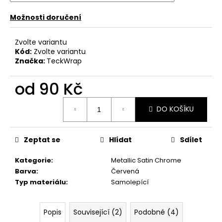
č
u
Možnosti doručení
j
e
Zvolte variantu
m
Kód:
Zvolte variantu
e
Značka:
TeckWrap
od
90 Kč
Měrná
DO KOŠÍKU
cena:
Zeptat se
Hlídat
Sdílet
Kategorie
:
Metallic Satin Chrome
Barva
:
Červená
Typ materiálu
:
Samolepící
Popis
Související (2)
Podobné (4)