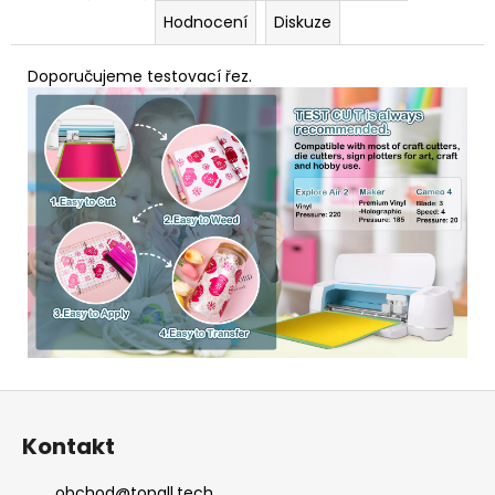
Hodnocení
Diskuze
Doporučujeme testovací řez.
Z
á
Kontakt
p
a
obchod
@
topall.tech