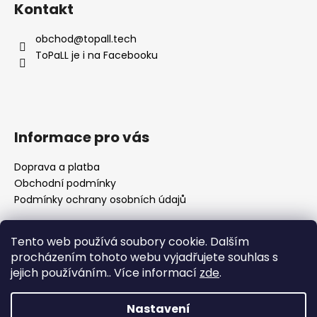
á
Kontakt
p
a
obchod
@
topall.tech
t
ToPaLL je i na Facebooku
í
Informace pro vás
Doprava a platba
Obchodní podmínky
Podmínky ochrany osobních údajů
Tento web používá soubory cookie. Dalším
Přijímáme online platby
procházením tohoto webu vyjadřujete souhlas s
jejich používáním.. Více informací
zde
.
🌸 Děkuji za vaši trpělivost Nedávno se naše rodina
rozrostla o nového člena a já se pomalu vracím k
Nastavení
vyřizování objednávek. Prosím vás proto o trochu