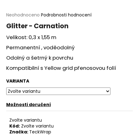
a
j
Průměrné
Neohodnoceno
Podrobnosti hodnocení
hodnocení
í
Glitter - Carnation
produktu
t
je
Velikost: 0,3 x 1,55 m
?
0,0
z
Permanentní , voděodolný
5
hvězdiček.
Odolný a šetrný k povrchu
Kompatibilní s Yellow grid přenosovou folií
HLEDAT
VARIANTA
D
Možnosti doručení
o
p
o
Zvolte variantu
r
Kód:
Zvolte variantu
Značka:
TeckWrap
u