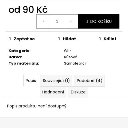
č
od
90 Kč
u
j
Měrná
e
DO KOŠÍKU
cena:
m
e
Zeptat se
Hlídat
Sdílet
Kategorie
:
Glitr
Barva
:
Růžová
Typ materiálu
:
Samolepící
Popis
Související (1)
Podobné (4)
Hodnocení
Diskuze
Popis produktu není dostupný
Z